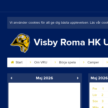
Vi använder cookies för att ge dig bästa upplevelsen. Läs vår coo
Visby Roma HK
Start
Om VRU
Börja spela
Camper
Maj 2026
Maj 2026
Fre
1
Lör
2
Sön
3
Mån
4