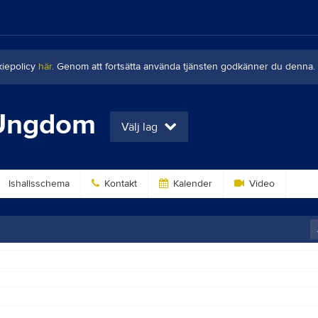
kiepolicy
här
. Genom att fortsätta använda tjänsten godkänner du denna.
 Ungdom
Välj lag
Ishallsschema
Kontakt
Kalender
Video