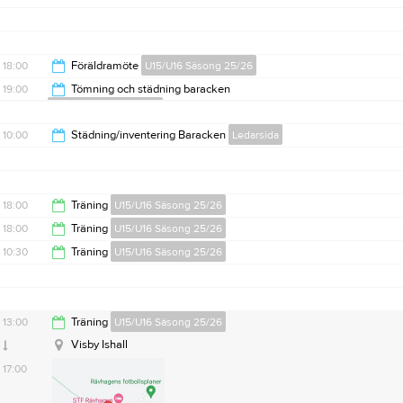
18:00
Föräldramöte
U15/U16 Säsong 25/26
19:00
Tömning och städning baracken
U15/U16 Säsong 25/26
19:00
20:00
10:00
Städning/inventering Baracken
Ledarsida
12:00
18:00
Träning
U15/U16 Säsong 25/26
18:00
Träning
U15/U16 Säsong 25/26
19:00
10:30
Träning
U15/U16 Säsong 25/26
19:00
11:30
13:00
Träning
U15/U16 Säsong 25/26
Visby Ishall
17:00