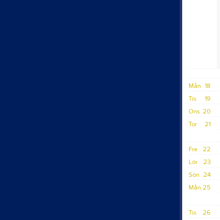
Mån
18
Tis
19
Ons
20
Tor
21
Fre
22
Lör
23
Sön
24
Mån
25
Tis
26