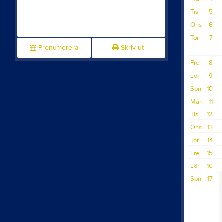
Tis
5
Ons
6
Tor
7
Prenumerera
Skriv ut
Fre
8
Lör
9
Sön
10
Mån
11
Tis
12
Ons
13
Tor
14
Fre
15
Lör
16
Sön
17