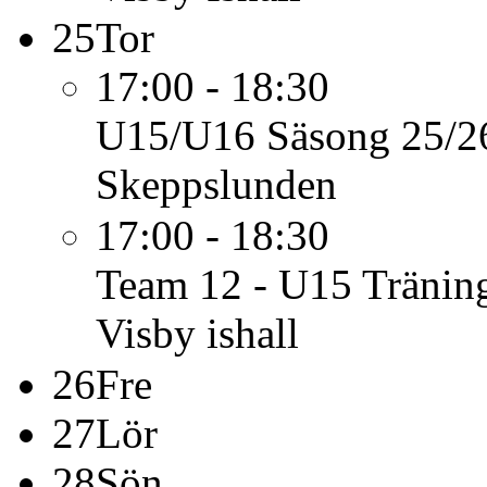
25
Tor
17:00 - 18:30
U15/U16 Säsong 25/2
Skeppslunden
17:00 - 18:30
Team 12 - U15
Tränin
Visby ishall
26
Fre
27
Lör
28
Sön