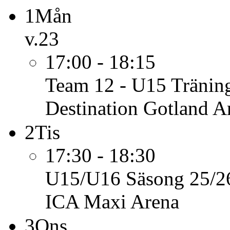
1
Mån
v.23
17:00 - 18:15
Team 12 - U15
Tränin
Destination Gotland A
2
Tis
17:30 - 18:30
U15/U16 Säsong 25/2
ICA Maxi Arena
3
Ons