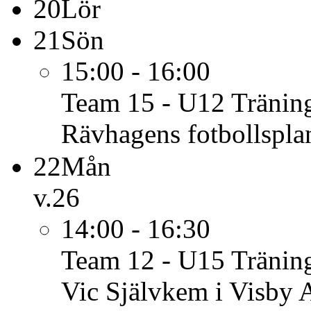
20
Lör
21
Sön
15:00 - 16:00
Team 15 - U12
Tränin
Rävhagens fotbollspla
22
Mån
v.26
14:00 - 16:30
Team 12 - U15
Tränin
Vic Självkem i Visby