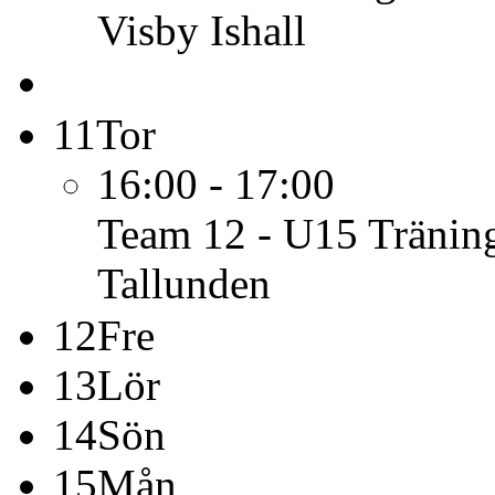
Visby Ishall
11
Tor
16:00 - 17:00
Team 12 - U15
Tränin
Tallunden
12
Fre
13
Lör
14
Sön
15
Mån